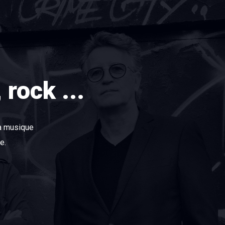
rock ...
 la musique
e.