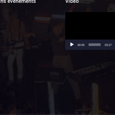
ins événements
Vidéo
Lecteur
vidéo
00:00
03:27