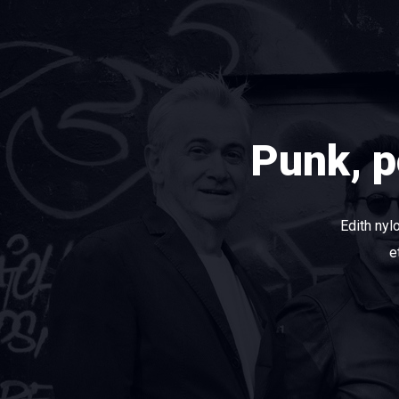
Punk, p
Edith nylo
e