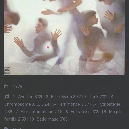
1979
1- Avorton 3'39 | 2- Edith Nylon 3'32 | 3- Tank 2'02 | 4-
Chromosome X. O. 3'24 | 5- Herr monde 3'37 | 6- Hydrosterile
4'38 | 7- Etre automatique 2'15 | 8- Euthanasie 3'25 | 9- Ma jolie
famille 2'59 | 10- Sado maso 3'00